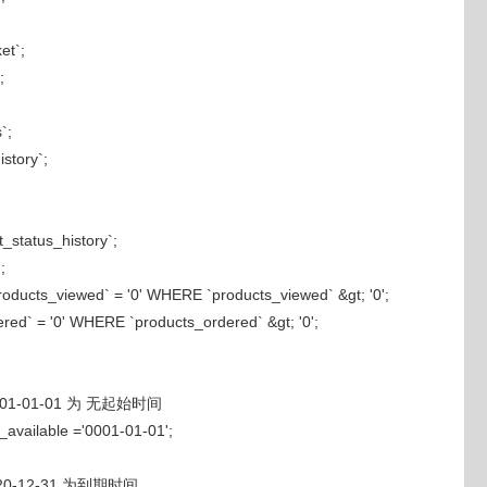
t`;
;
`;
story`;
tatus_history`;
;
products_viewed` = '0' WHERE `products_viewed` &gt; '0';
ered` = '0' WHERE `products_ordered` &gt; '0';
-01-01 为 无起始时间
available ='0001-01-01';
-12-31 为到期时间