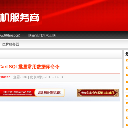
66host.cn)
联系我们六六互联
仿牌服务器
nCart SQL批量常用数据库命令
shican
| 查看-
136
| 发表时间-2013-03-13