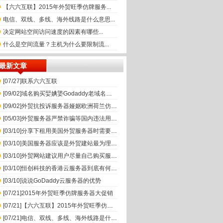
【六六互联】2015年外贸旺季仿牌服务...
电信、双线、多线、海外线路是什么意思...
决定网站空间访问速度的因素有哪些...
什么是空间流量？主机为什么要限制流...
最新文章
[07/27]
联系六六互联
[09/02]
域名购买婯婰婱Godaddy老域名出售,已备案域名,百度权重域名,高pr搜狗收录域名,外链反链老域名交易
[09/02]
外贸抗投诉服务器娅婮欧洲荷兰仿牌外贸服务器租用,国外免投诉vps,防投诉主机空间美国仿牌vps推荐
[05/03]
外贸服务器严禁诈骗等国内违法用途，国内在严打诈骗。
[03/10]
分享下租用美国外贸服务器时需要注意的要素
[03/10]
美国服务器应该是外贸建站最为理想的选择
[03/10]
外贸网站建议用户尽量自己购买服务器
[03/10]
恒创科技的香港云服务器到底有何魅力?
[03/10]
说说GoDaddy云服务器的优势
[07/21]
2015年外贸旺季仿牌服务器大促销
[07/21]
【六六互联】2015年外贸旺季仿牌服务器大促销。保证稳定！
[07/21]
电信、双线、多线、海外线路是什么意思？