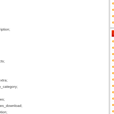
ption;
;
ts;
tra;
_category;
es;
es_download;
ion;