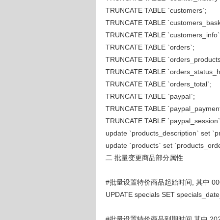
TRUNCATE TABLE `customers`;
TRUNCATE TABLE `customers_baske
TRUNCATE TABLE `customers_info`
TRUNCATE TABLE `orders`;
TRUNCATE TABLE `orders_products
TRUNCATE TABLE `orders_status_hi
TRUNCATE TABLE `orders_total`;
TRUNCATE TABLE `paypal`;
TRUNCATE TABLE `paypal_payment_s
TRUNCATE TABLE `paypal_session`
update `products_description` set `
update `products` set `products_ord
二 批量变更商品部分属性
#批量设置特价商品起始时间, 其中 0001
UPDATE specials SET specials_date_
#批量设置特价商品到期时间 其中 2020