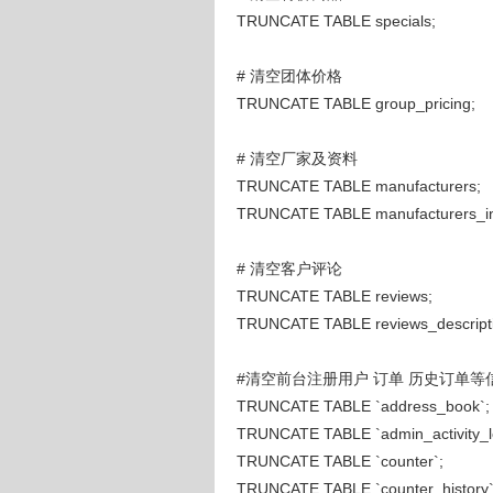
TRUNCATE TABLE specials;
# 清空团体价格
TRUNCATE TABLE group_pricing;
# 清空厂家及资料
TRUNCATE TABLE manufacturers;
TRUNCATE TABLE manufacturers_in
# 清空客户评论
TRUNCATE TABLE reviews;
TRUNCATE TABLE reviews_descripti
#清空前台注册用户 订单 历史订单等
TRUNCATE TABLE `address_book`;
TRUNCATE TABLE `admin_activity_l
TRUNCATE TABLE `counter`;
TRUNCATE TABLE `counter_history`