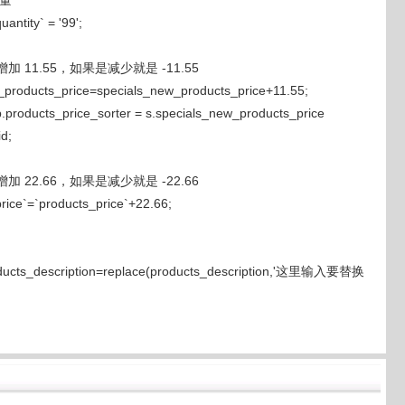
数量
ntity` = '99';
加 11.55，如果是减少就是 -11.55
products_price=specials_new_products_price+11.55;
.products_price_sorter = s.specials_new_products_price
d;
加 22.66，如果是减少就是 -22.66
ice`=`products_price`+22.66;
roducts_description=replace(products_description,'这里输入要替换