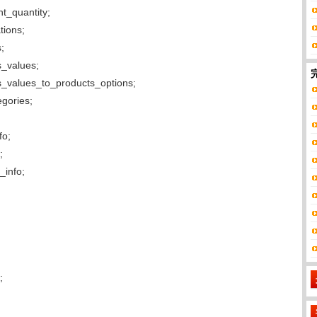
_quantity;
ions;
;
_values;
values_to_products_options;
gories;
fo;
;
info;
;