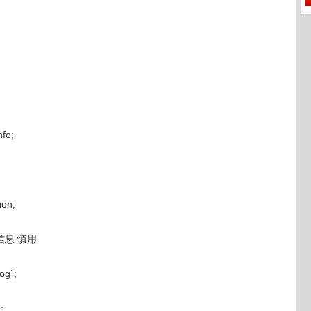
fo;
on;
信息 慎用
og`;
;