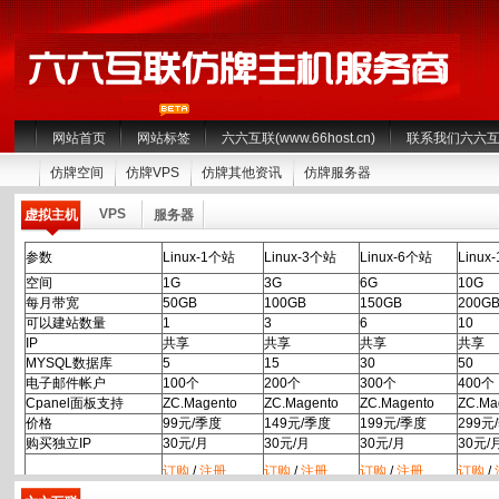
网站首页
网站标签
六六互联(www.66host.cn)
联系我们六六
仿牌空间
仿牌VPS
仿牌其他资讯
仿牌服务器
VPS
虚拟主机
服务器
参数
Linux-1个站
Linux-3个站
Linux-6个站
Linux
空间
1G
3G
6G
10G
每月带宽
50GB
100GB
150GB
200G
可以建站数量
1
3
6
10
IP
共享
共享
共享
共享
MYSQL数据库
5
15
30
50
电子邮件帐户
100个
200个
300个
400个
Cpanel面板支持
ZC.Magento
ZC.Magento
ZC.Magento
ZC.Ma
价格
99元/季度
149元/季度
199元/季度
299元
购买独立IP
30元/月
30元/月
30元/月
30元/
订购
/
注册
订购
/
注册
订购
/
注册
订购
/