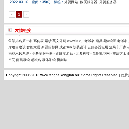
2022-03-10 查阅：
35
(0)
标签：
外贸网站
购买服务器
外贸服务器
«
1
»
友情链接
鱼竿排名第一名
高仿表
婚紗
英文外链
www.ic.vip
老域名
南昌墙体绘画
老域名
库项目建设
智能家居
新疆招标网
成都seo
软装设计
云服务器租用
烧烤车厂家
-
雨林木风系统
-
免备案服务器
-
背胶魔术贴
-
元典科技
-
黑钢轧花网
-
重庆方太
空间
南昌墙绘
老域名
墙体彩绘
復刻錶
Copyright 2006-2013 www.fangpaikongjian.biz. Some Rights Reserved. |
仿牌