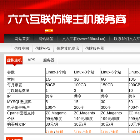
网站首页
网站标签
六六互联(www.66host.cn)
联系我们六六
仿牌空间
仿牌VPS
仿牌其他资讯
仿牌服务器
VPS
虚拟主机
服务器
参数
Linux-1个站
Linux-3个站
Linux-6个站
Linux
空间
1G
3G
6G
10G
每月带宽
50GB
100GB
150GB
200G
可以建站数量
1
3
6
10
IP
共享
共享
共享
共享
MYSQL数据库
5
15
30
50
电子邮件帐户
100个
200个
300个
400个
Cpanel面板支持
ZC.Magento
ZC.Magento
ZC.Magento
ZC.Ma
价格
99元/季度
149元/季度
199元/季度
299元
购买独立IP
30元/月
30元/月
30元/月
30元/
订购
/
注册
订购
/
注册
订购
/
注册
订购
/