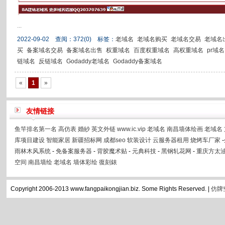
...
2022-09-02 查阅：
372
(0)
标签：
老域名
老域名购买
老域名交易
老域名
买
备案域名交易
备案域名出售
权重域名
百度权重域名
高权重域名
pr域名
链域名
反链域名
Godaddy老域名
Godaddy备案域名
«
1
»
友情链接
鱼竿排名第一名
高仿表
婚紗
英文外链
www.ic.vip
老域名
南昌墙体绘画
老域名
库项目建设
智能家居
新疆招标网
成都seo
软装设计
云服务器租用
烧烤车厂家
-
雨林木风系统
-
免备案服务器
-
背胶魔术贴
-
元典科技
-
黑钢轧花网
-
重庆方太
空间
南昌墙绘
老域名
墙体彩绘
復刻錶
Copyright 2006-2013 www.fangpaikongjian.biz. Some Rights Reserved. |
仿牌