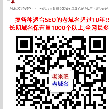
易
域名购买婯婰婱Godaddy老域名出售,已备案域名,百度权重域名,高pr搜狗收