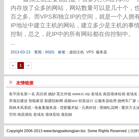
内存放了众多的网站，网站数量可以是几十个，
百之多。而VPS和独立IP的空间，就是一个人拥
IP地址中建立主机的网站，建立多少是主机的事
控制，总之，此IP中的所有网站都在你控制中。
...
2013-03-13 查阅：
60
(0)
标签：
虚拟主机
VPS
服务器
«
1
»
友情链接
鱼竿排名第一名
高仿表
婚紗
英文外链
www.ic.vip
老域名
南昌墙体绘画
老域名
库项目建设
智能家居
新疆招标网
成都seo
软装设计
云服务器租用
烧烤车厂家
-
雨林木风系统
-
免备案服务器
-
背胶魔术贴
-
元典科技
-
黑钢轧花网
-
重庆方太
空间
南昌墙绘
老域名
墙体彩绘
復刻錶
Copyright 2006-2013 www.fangpaikongjian.biz. Some Rights Reserved. |
仿牌