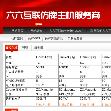
网站首页
网站标签
六六互联(www.66host.cn)
联系我们六六
仿牌空间
仿牌VPS
仿牌其他资讯
仿牌服务器
VPS
虚拟主机
服务器
参数
Linux-1个站
Linux-3个站
Linux-6个站
Linux
空间
1G
3G
6G
10G
每月带宽
50GB
100GB
150GB
200G
可以建站数量
1
3
6
10
IP
共享
共享
共享
共享
MYSQL数据库
5
15
30
50
电子邮件帐户
100个
200个
300个
400个
Cpanel面板支持
ZC.Magento
ZC.Magento
ZC.Magento
ZC.Ma
价格
99元/季度
149元/季度
199元/季度
299元
购买独立IP
30元/月
30元/月
30元/月
30元/
订购
/
注册
订购
/
注册
订购
/
注册
订购
/