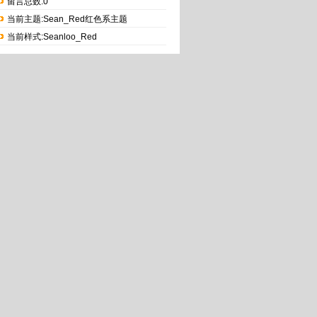
留言总数:0
当前主题:Sean_Red红色系主题
当前样式:Seanloo_Red