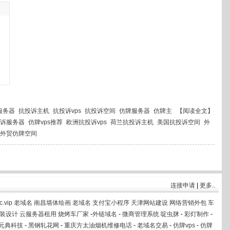
服务器
抗投诉主机
抗投诉vps
抗投诉空间
仿牌服务器
仿牌主
【阅读全文】
诉服务器
仿牌vps推荐
欧洲抗投诉vps
荷兰抗投诉主机
美国抗投诉空间
外
外贸仿牌空间
连接申请
|
更多..
c.vip
老域名
南昌墙体绘画
老域名
支付宝小程序
天津网站建设
网络营销外包
车
装设计
云服务器租用
烧烤车厂家
-
外链域名
-
微商管理系统
啶虫脒
-
彩灯制作
-
元典科技
-
黑钢轧花网
-
重庆方太油烟机维修电话
-
老域名交易
-
仿牌vps
-
仿牌