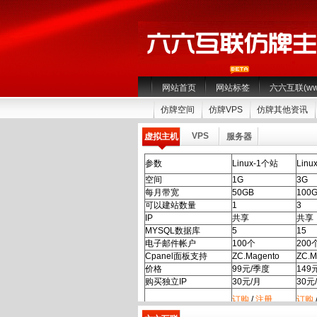
网站首页
网站标签
六六互联(www.
仿牌空间
仿牌VPS
仿牌其他资讯
VPS
虚拟主机
服务器
参数
Linux-1个站
Linu
空间
1G
3G
每月带宽
50GB
100
可以建站数量
1
3
IP
共享
共享
MYSQL数据库
5
15
电子邮件帐户
100个
200
Cpanel面板支持
ZC.Magento
ZC.M
价格
99元/季度
149
购买独立IP
30元/月
30元
订购
/
注册
订购