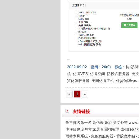
...
2022-09-02 查阅：
26
(0)
标签：
抗投诉
机
仿牌VPS
仿牌空间
防投诉服务器
免投
贸仿牌服务器
美国仿牌主机
外贸仿牌vps
«
1
»
友情链接
鱼竿排名第一名
高仿表
婚紗
英文外链
www.i
库项目建设
智能家居
新疆招标网
成都seo
软
雨林木风系统
-
免备案服务器
-
背胶魔术贴
-