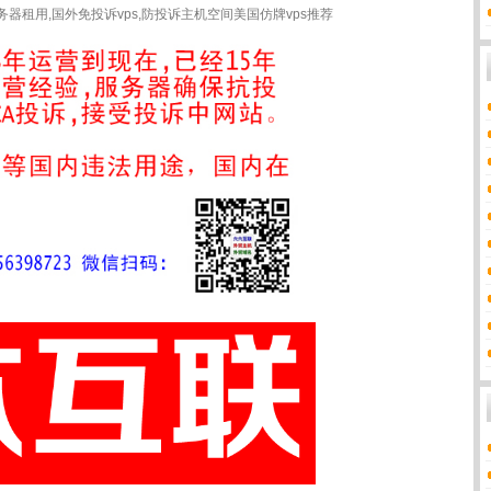
租用,国外免投诉vps,防投诉主机空间美国仿牌vps推荐