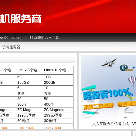
66host.cn)
联系我们六六互联
仿牌服务器
x-3个站
Linux-6个站
Linux-10个站
6G
10G
GB
150GB
200GB
6
10
共享
共享
30
50
个
300个
400个
agento
ZC.Magento
ZC.Magento
元/季度
199元/季度
299元/季度
/月
30元/月
30元/月
六六互联专注仿牌主机、V
/
注册
订购
/
注册
订购
/
注册