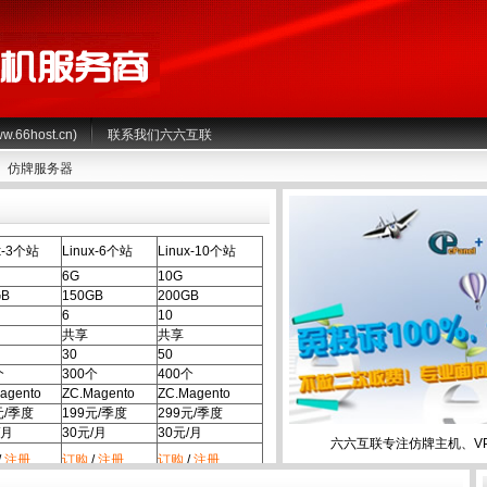
66host.cn)
联系我们六六互联
仿牌服务器
x-3个站
Linux-6个站
Linux-10个站
6G
10G
GB
150GB
200GB
6
10
共享
共享
30
50
个
300个
400个
agento
ZC.Magento
ZC.Magento
元/季度
199元/季度
299元/季度
/月
30元/月
30元/月
六六互联专注仿牌主机、V
/
注册
订购
/
注册
订购
/
注册