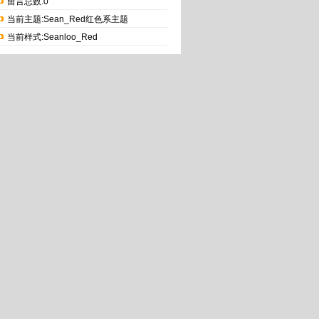
留言总数:0
当前主题:Sean_Red红色系主题
当前样式:Seanloo_Red