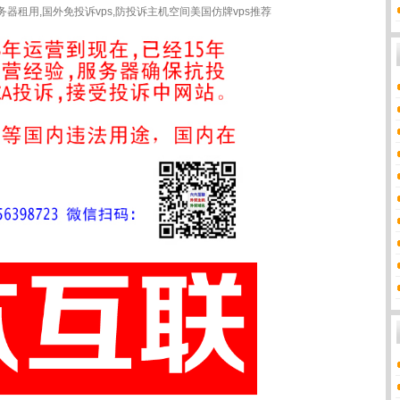
租用,国外免投诉vps,防投诉主机空间美国仿牌vps推荐