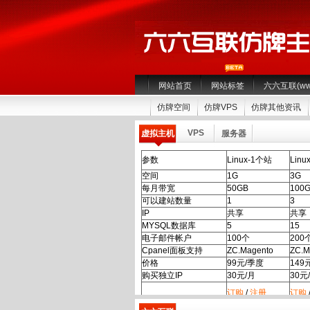
网站首页
网站标签
六六互联(www.
仿牌空间
仿牌VPS
仿牌其他资讯
VPS
虚拟主机
服务器
参数
Linux-1个站
Linu
空间
1G
3G
每月带宽
50GB
100
可以建站数量
1
3
IP
共享
共享
MYSQL数据库
5
15
电子邮件帐户
100个
200
Cpanel面板支持
ZC.Magento
ZC.M
价格
99元/季度
149
购买独立IP
30元/月
30元
订购
/
注册
订购