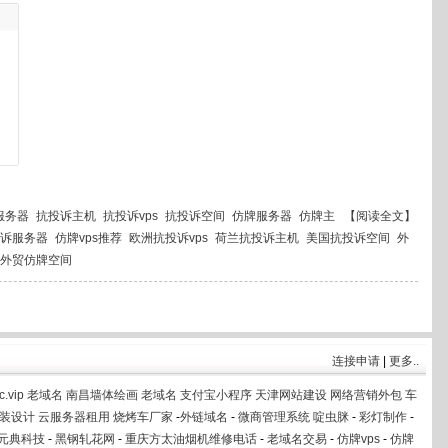
服务器
抗投诉主机
抗投诉vps
抗投诉空间
仿牌服务器
仿牌主
【阅读全文】
诉服务器
仿牌vps推荐
欧洲抗投诉vps
荷兰抗投诉主机
美国抗投诉空间
外
外贸仿牌空间
连接申请
|
更多..
c.vip
老域名
南昌墙体绘画
老域名
支付宝小程序
天津网站建设
网络营销外包
车
装设计
云服务器租用
烧烤车厂家
-
外链域名
-
微商管理系统
啶虫脒
-
彩灯制作
-
元典科技
-
黑钢轧花网
-
重庆方太油烟机维修电话
-
老域名交易
-
仿牌vps
-
仿牌