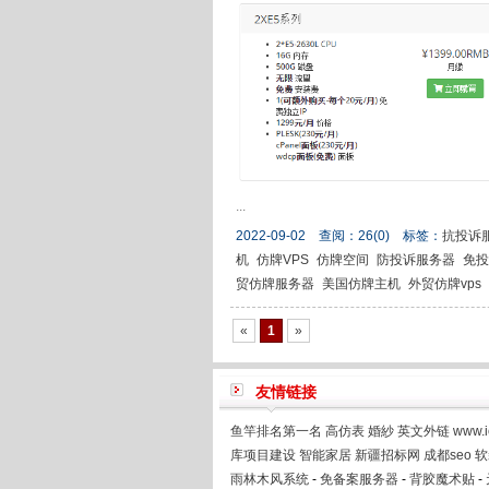
...
2022-09-02 查阅：
26
(0)
标签：
抗投诉
机
仿牌VPS
仿牌空间
防投诉服务器
免投
贸仿牌服务器
美国仿牌主机
外贸仿牌vps
«
1
»
友情链接
鱼竿排名第一名
高仿表
婚紗
英文外链
www.i
库项目建设
智能家居
新疆招标网
成都seo
软
雨林木风系统
-
免备案服务器
-
背胶魔术贴
-